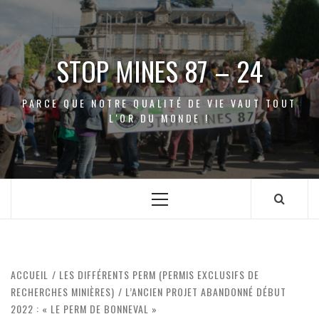
Aller
au
contenu
STOP MINES 87 – 24
PARCE QUE NOTRE QUALITÉ DE VIE VAUT TOUT
L'OR DU MONDE !
Menu
principal
ACCUEIL
LES DIFFÉRENTS PERM (PERMIS EXCLUSIFS DE
RECHERCHES MINIÈRES)
L’ANCIEN PROJET ABANDONNÉ DÉBUT
2022 : « LE PERM DE BONNEVAL »