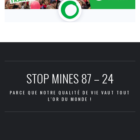
STOP MINES 87 – 24
PARCE QUE NOTRE QUALITÉ DE VIE VAUT TOUT
L'OR DU MONDE !
Les
Les
Communiqué
Les
Dans
Agenda
Qui
Adhésion
Nous
Docum
zones
2026
2022