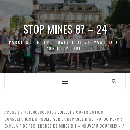
Aller
au
contenu
STOP MINES 87 – 24
PARCE QUE NOTRE QUALITÉ DE VIE VAUT TOUT
L'OR DU MONDE !
Menu
principal
ACCUEIL
+010000000035
JUILLET
CONTRIBUTION
CONSULTATION DU PUBLIC SUR LA DEMANDE D’OCTROI DU PERMIS
EXCLUSIF DE RECHERCHES DE MINES DIT « NOUVEAU BOURNEIX »