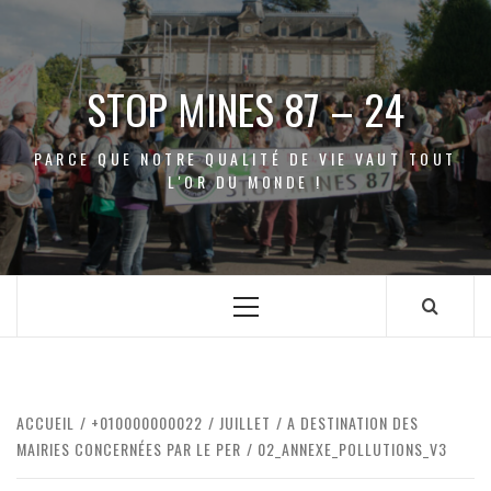
Aller
au
contenu
STOP MINES 87 – 24
PARCE QUE NOTRE QUALITÉ DE VIE VAUT TOUT
L'OR DU MONDE !
Menu
principal
ACCUEIL
+010000000022
JUILLET
A DESTINATION DES
MAIRIES CONCERNÉES PAR LE PER
02_ANNEXE_POLLUTIONS_V3