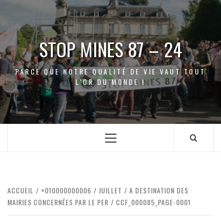
Aller
au
contenu
STOP MINES 87 – 24
PARCE QUE NOTRE QUALITÉ DE VIE VAUT TOUT
L'OR DU MONDE !
Menu
principal
ACCUEIL
+010000000006
JUILLET
A DESTINATION DES
MAIRIES CONCERNÉES PAR LE PER
CCF_000085_PAGE-0001