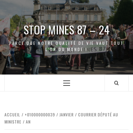
Aller
au
contenu
STOP MINES 87 – 24
PARCE QUE NOTRE QUALITÉ DE VIE VAUT TOUT
L'OR DU MONDE !
Menu
principal
ACCUEIL
+010000000039
JANVIER
COURRIER DÉPUTÉ AU
MINISTRE
AN