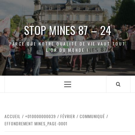
Aller
au
contenu
STOP MINES 87 – 24
PARCE QUE NOTRE QUALITÉ DE VIE VAUT TOUT
L'OR DU MONDE !
Menu
principal
ACCUEIL
+010000000039
FÉVRIER
COMMUNIQUÉ
EFFONDREMENT MINES_PAGE-0001