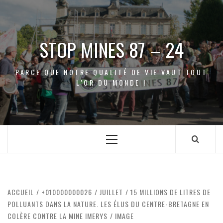
Aller
au
contenu
STOP MINES 87 – 24
PARCE QUE NOTRE QUALITÉ DE VIE VAUT TOUT
L'OR DU MONDE !
Menu
principal
ACCUEIL
+010000000026
JUILLET
15 MILLIONS DE LITRES DE
POLLUANTS DANS LA NATURE. LES ÉLUS DU CENTRE-BRETAGNE EN
COLÈRE CONTRE LA MINE IMERYS
IMAGE