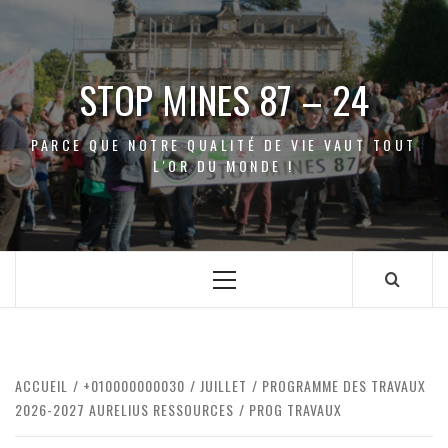
Aller
au
contenu
STOP MINES 87 – 24
PARCE QUE NOTRE QUALITÉ DE VIE VAUT TOUT
L'OR DU MONDE !
Menu
principal
ACCUEIL
+010000000030
JUILLET
PROGRAMME DES TRAVAUX
2026-2027 AURELIUS RESSOURCES
PROG TRAVAUX