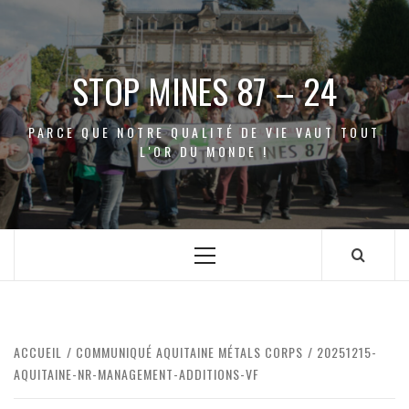
Aller
au
contenu
STOP MINES 87 – 24
PARCE QUE NOTRE QUALITÉ DE VIE VAUT TOUT
L'OR DU MONDE !
Menu
principal
ACCUEIL
COMMUNIQUÉ AQUITAINE MÉTALS CORPS
20251215-
AQUITAINE-NR-MANAGEMENT-ADDITIONS-VF