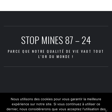
STOP MINES 87 – 24
PARCE QUE NOTRE QUALITÉ DE VIE VAUT TOUT
L'OR DU MONDE !
Les
Les
Communiqué
Les
Dans
Agenda
Qui
Adhésion
Nous
Docum
zones
2026
2022
Nouvelles
Aquitaine
questions
la
sommes
et
contacter
à
menacées
–
:
Vidéos
Nous utilisons des cookies pour vous garantir la meilleure
Métals
en
presse
nous
don
téléch
par
2030
Abandon
expérience sur notre site. Si vous continuez à utiliser ce
Corps
débat
?
dernier, nous considérerons que vous acceptez l'utilisation des