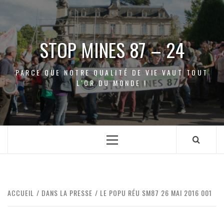
Aller
au
contenu
STOP MINES 87 – 24
PARCE QUE NOTRE QUALITÉ DE VIE VAUT TOUT
L'OR DU MONDE !
Menu
principal
ACCUEIL
DANS LA PRESSE
LE POPU RÉU SM87 26 MAI 2016 001