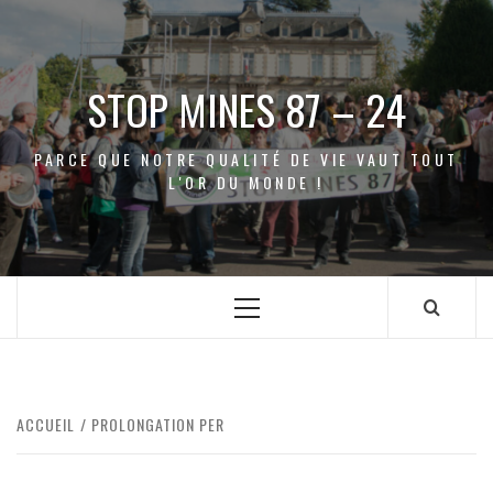
Aller
au
contenu
STOP MINES 87 – 24
PARCE QUE NOTRE QUALITÉ DE VIE VAUT TOUT
L'OR DU MONDE !
Menu
principal
ACCUEIL
PROLONGATION PER