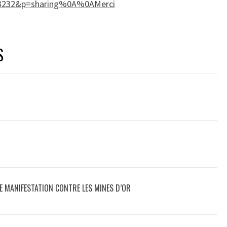
73232&p=sharing%0A%0AMerci
S
LE MANIFESTATION CONTRE LES MINES D’OR