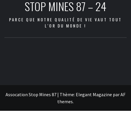
STOP MINES 87 – 24
PARCE QUE NOTRE QUALITÉ DE VIE VAUT TOUT
L'OR DU MONDE !
Les
Les
Communiqué
Les
Dans
Agenda
Qui
Adhésion
Nous
Docum
zones
2026
2022
Nouvelles
Aquitaine
questions
la
sommes
et
contacter
à
menacées
–
:
Vidéos
Métals
en
presse
nous
don
téléch
par
2030
Abandon
Corps
débat
?
les
:
du
Assocation Stop Mines 87
|
Thème:
Elegant Magazine
par
AF
PERM
les
projet
themes
.
zones
du
menacées
PERM
de