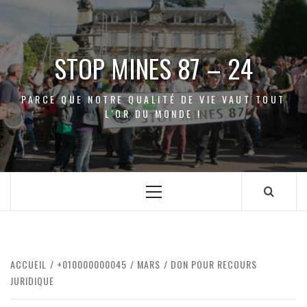
Aller
au
contenu
STOP MINES 87 – 24
PARCE QUE NOTRE QUALITÉ DE VIE VAUT TOUT
L'OR DU MONDE !
Menu
principal
ACCUEIL
+010000000045
MARS
DON POUR RECOURS
JURIDIQUE