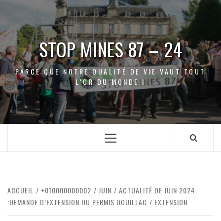
Aller
au
contenu
STOP MINES 87 – 24
PARCE QUE NOTRE QUALITÉ DE VIE VAUT TOUT
L'OR DU MONDE !
Menu
principal
ACCUEIL
+010000000002
JUIN
ACTUALITÉ DE JUIN 2024
:DEMANDE D’EXTENSION DU PERMIS DOUILLAC
EXTENSION