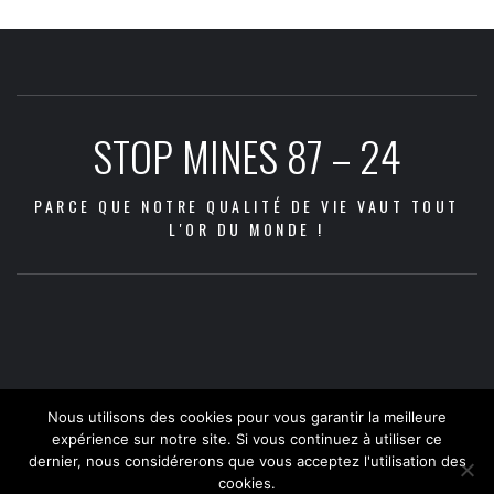
STOP MINES 87 – 24
PARCE QUE NOTRE QUALITÉ DE VIE VAUT TOUT
L'OR DU MONDE !
Les
Les
Communiqué
Les
Dans
Agenda
Qui
Adhésion
Nous
Docum
zones
2026
2022
Nouvelles
Aquitaine
questions
la
sommes
et
contacter
à
menacées
–
:
Vidéos
Nous utilisons des cookies pour vous garantir la meilleure
Métals
en
presse
nous
don
téléch
par
2030
Abandon
expérience sur notre site. Si vous continuez à utiliser ce
Corps
débat
?
dernier, nous considérerons que vous acceptez l'utilisation des
les
:
du
cookies.
Assocation Stop Mines 87
|
Thème:
Elegant Magazine
par
AF