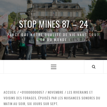
Aller
au
contenu
STOP MINES 87 – 24
PARCE QUE NOTRE QUALITÉ DE VIE VAUT TOUT
L'OR DU MONDE !
Menu
principal
ACCUEIL
+010000000057
NOVEMBRE
LES RIVERAINS ET
VOISINS DES FORAGES, ÉPUISÉS PAR LES NUISANCES SONORES DU
MATIN AU SOIR, SIX JOURS SUR SEPT.