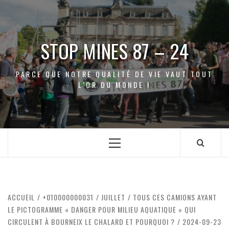
Aller
au
contenu
STOP MINES 87 – 24
PARCE QUE NOTRE QUALITÉ DE VIE VAUT TOUT
L'OR DU MONDE !
Menu
principal
ACCUEIL
+010000000031
JUILLET
TOUS CES CAMIONS AYANT
LE PICTOGRAMME « DANGER POUR MILIEU AQUATIQUE » QUI
CIRCULENT À BOURNEIX LE CHALARD ET POURQUOI ?
2024-09-23