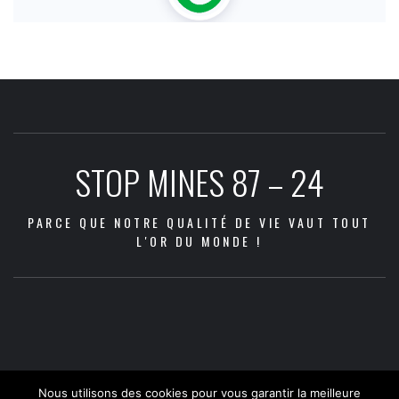
STOP MINES 87 – 24
PARCE QUE NOTRE QUALITÉ DE VIE VAUT TOUT
L'OR DU MONDE !
Les
Les
Communiqué
Les
Dans
Agenda
Qui
Adhésion
Nous
Docum
zones
2026
2022
Nouvelles
Aquitaine
questions
la
sommes
et
contacter
à
menacées
–
:
Vidéos
Nous utilisons des cookies pour vous garantir la meilleure
Métals
en
presse
nous
don
téléch