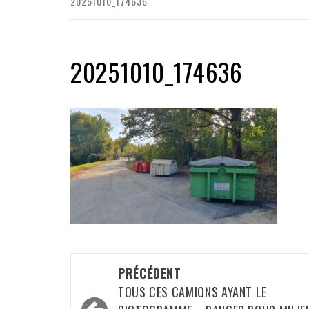
20251010_174636
20251010_174636
Navigation
PRÉCÉDENT
d’article
TOUS CES CAMIONS AYANT LE