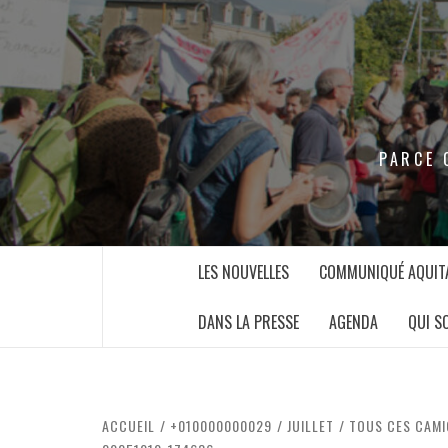
Aller
au
contenu
PARCE 
LES NOUVELLES
COMMUNIQUÉ AQUITA
DANS LA PRESSE
AGENDA
QUI S
ACCUEIL
+010000000029
JUILLET
TOUS CES CAMI