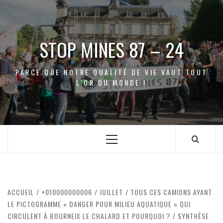
Aller
au
contenu
STOP MINES 87 – 24
PARCE QUE NOTRE QUALITÉ DE VIE VAUT TOUT
L'OR DU MONDE !
Menu
principal
ACCUEIL
+010000000006
JUILLET
TOUS CES CAMIONS AYANT
LE PICTOGRAMME « DANGER POUR MILIEU AQUATIQUE » QUI
CIRCULENT À BOURNEIX LE CHALARD ET POURQUOI ?
SYNTHÈSE