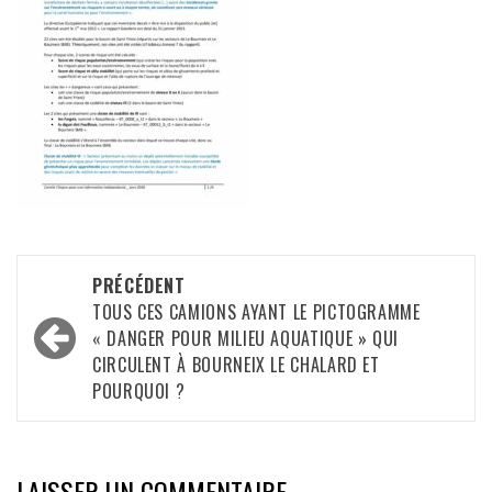
Navigation
PRÉCÉDENT
d’article
TOUS CES CAMIONS AYANT LE PICTOGRAMME
« DANGER POUR MILIEU AQUATIQUE » QUI
CIRCULENT À BOURNEIX LE CHALARD ET
POURQUOI ?
LAISSER UN COMMENTAIRE