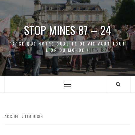
Aller
au
contenu
STOP MINES 87 – 24
PARCE QUE NOTRE QUALITÉ DE VIE VAUT TOUT
L'OR DU MONDE !
Menu
principal
ACCUEIL
LIMOUSIN